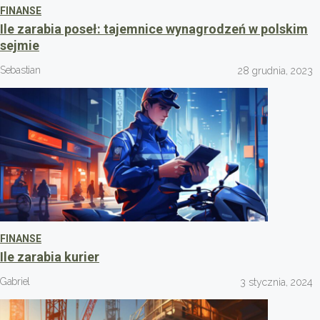
FINANSE
Ile zarabia poseł: tajemnice wynagrodzeń w polskim
sejmie
Sebastian
28 grudnia, 2023
FINANSE
Ile zarabia kurier
Gabriel
3 stycznia, 2024