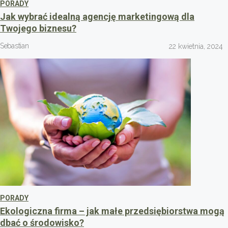
PORADY
Jak wybrać idealną agencję marketingową dla
Twojego biznesu?
Sebastian
22 kwietnia, 2024
PORADY
Ekologiczna firma – jak małe przedsiębiorstwa mogą
dbać o środowisko?