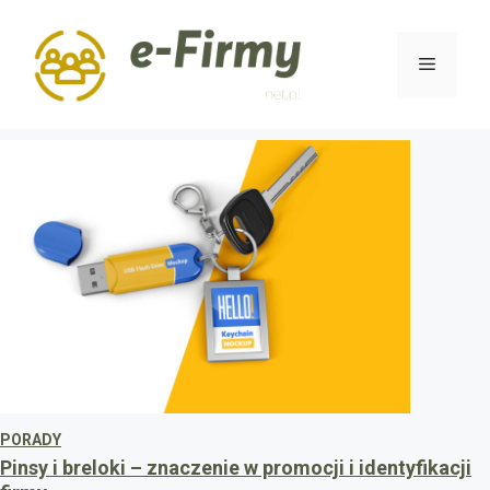
Przejdź
do
Menu
treści
PORADY
Pinsy i breloki – znaczenie w promocji i identyfikacji