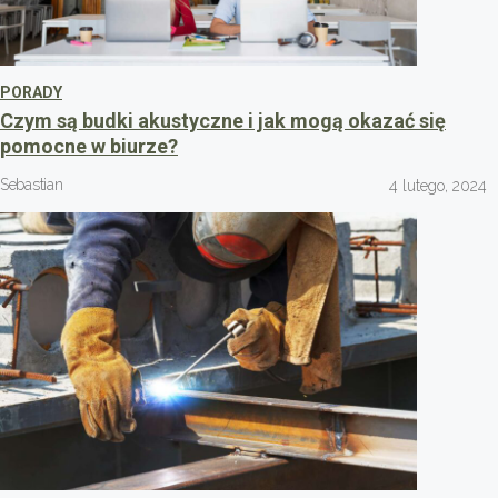
PORADY
Czym są budki akustyczne i jak mogą okazać się
pomocne w biurze?
Sebastian
4 lutego, 2024