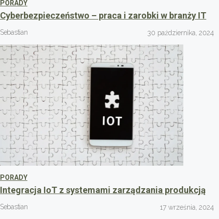
PORADY
Cyberbezpieczeństwo – praca i zarobki w branży IT
Sebastian
30 października, 2024
PORADY
Integracja IoT z systemami zarządzania produkcją
Sebastian
17 września, 2024