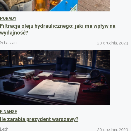
PORADY
Filtracja oleju hydraulicznego: jaki ma wpływ na
wydajność?
Sebastian
20 grudnia, 2023
FINANSE
Ile zarabia prezydent warszawy?
Lech
20 grudnia, 2023