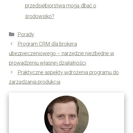
przedsiębiorstwa mogą dbać o
środowisko?
Kategorie
Porady
Program CRM dla brokera
ubezpieczeniowego – narzędzie niezbędne w
prowadzeniu własnej działalności
Praktyczne aspekty wdrożenia programu do
zarządzania produkcją