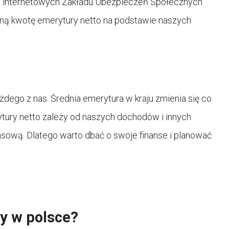
ch internetowych Zakładu Ubezpieczeń Społecznych
żoną kwotę emerytury netto na podstawie naszych
dego z nas. Średnia emerytura w kraju zmienia się co
ytury netto zależy od naszych dochodów i innych
nsową. Dlatego warto dbać o swoje finanse i planować
ry w polsce?