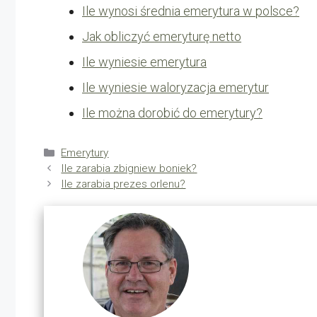
Ile wynosi średnia emerytura w polsce?
Jak obliczyć emeryturę netto
Ile wyniesie emerytura
Ile wyniesie waloryzacja emerytur
Ile można dorobić do emerytury?
Kategorie
Emerytury
Ile zarabia zbigniew boniek?
Ile zarabia prezes orlenu?