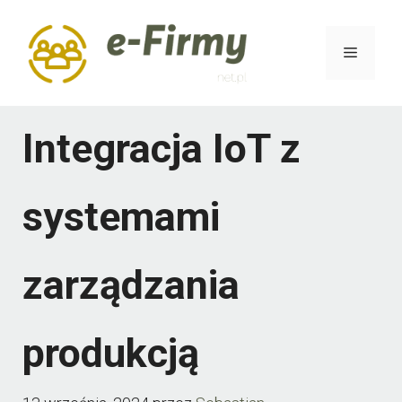
Przejdź
do
Menu
treści
Integracja IoT z
systemami
zarządzania
produkcją