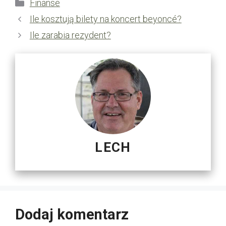
Kategorie
Finanse
Ile kosztują bilety na koncert beyoncé?
Ile zarabia rezydent?
LECH
Dodaj komentarz