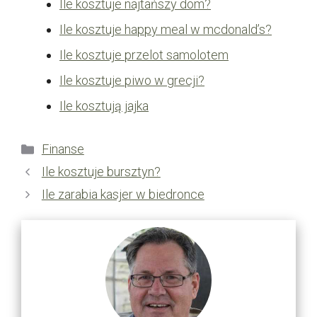
Ile kosztuje najtańszy dom?
Ile kosztuje happy meal w mcdonald’s?
Ile kosztuje przelot samolotem
Ile kosztuje piwo w grecji?
Ile kosztują jajka
Kategorie
Finanse
Ile kosztuje bursztyn?
Ile zarabia kasjer w biedronce