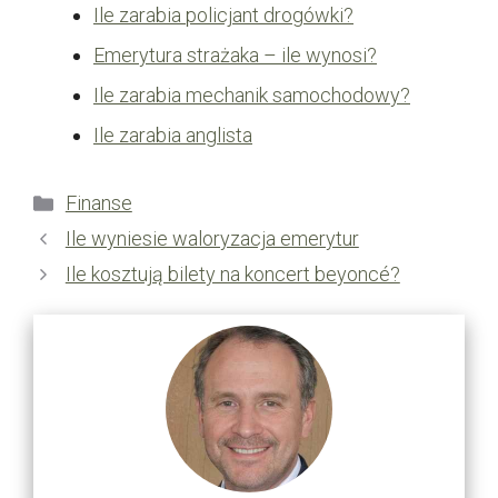
Ile zarabia policjant drogówki?
Emerytura strażaka – ile wynosi?
Ile zarabia mechanik samochodowy?
Ile zarabia anglista
Kategorie
Finanse
Ile wyniesie waloryzacja emerytur
Ile kosztują bilety na koncert beyoncé?